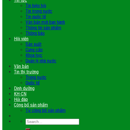
Tin tức
Tin hiệp hội
Tin trong nước
Tin quốc tế
Văn bản mới ban hành
Thông tin sản phẩm
Thông báo
Hội viên
Sản xuất
Cung cấp
Khoa học
Quản lý nhà nước
Văn bản
Tin thị trường
Trong nước
Quốc tế
Dinh dưỡng
KH-CN
Hỏi đáp
Công bố sản phẩm
Tự công bố sản phẩm