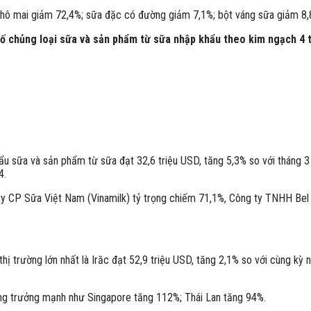
phô mai giảm 72,4%; sữa đặc có đường giảm 7,1%; bột váng sữa giảm 8,
số chủng loại sữa và sản phẩm từ sữa nhập khẩu theo
kim ngạch 4 
ẩu sữa và sản phẩm từ sữa đạt 32,6 triệu USD, tăng 5,3% so với tháng 
4.
ty CP Sữa Việt Nam (Vinamilk) tỷ trọng chiếm 71,1%, Công ty TNHH Be
hị trường lớn nhất là Irăc đạt 52,9 triệu USD, tăng 2,1% so với cùng kỳ 
ăng trưởng mạnh như Singapore tăng 112%; Thái Lan tăng 94%.