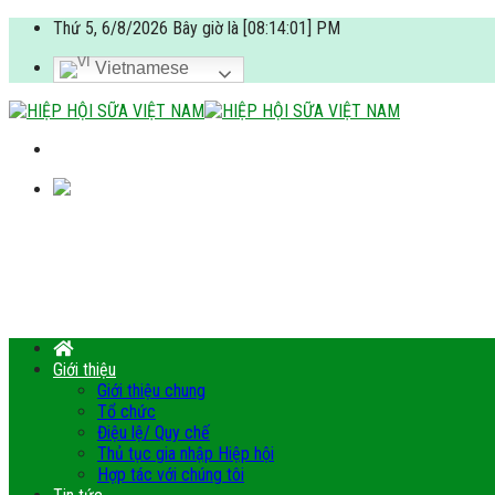
Skip
Thứ 5, 6/8/2026 Bây giờ là [08:14:02] PM
to
content
Vietnamese
Giới thiệu
Giới thiệu chung
Tổ chức
Điệu lệ/ Quy chế
Thủ tục gia nhập Hiệp hội
Hợp tác với chúng tôi