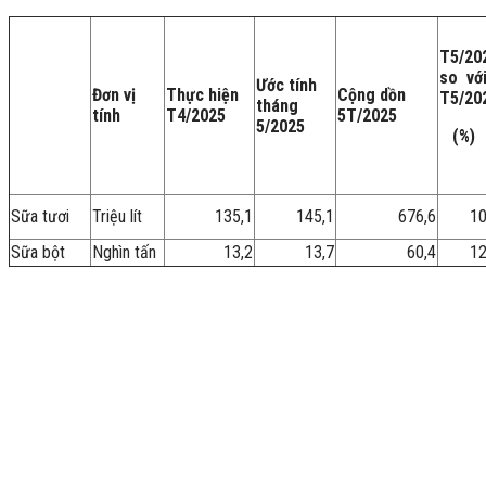
T5/20
so vớ
Ước tính
Đơn vị
Thực hiện
Cộng dồn
T5/20
tháng
tính
T4/2025
5T/2025
5/2025
(%)
Sữa tươi
Triệu lít
135,1
145,1
676,6
10
Sữa bột
Nghìn tấn
13,2
13,7
60,4
12
Nguồn: Cụ
Nguồn: Cụ