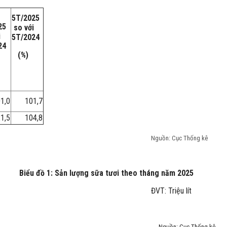
5T/2025
25
so với
i
5T/2024
24
(%)
1,0
101,7
1,5
104,8
c Thống kê
Biểu đồ 1: Sản lượng sữa tươi theo tháng năm 2025
ĐVT: Triệu lít
c Thống kê